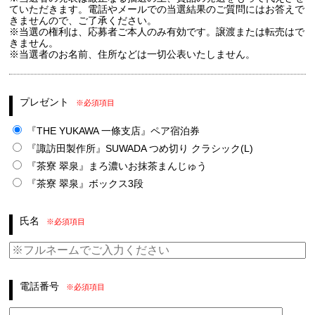
ていただきます。電話やメールでの当選結果のご質問にはお答えで
きませんので、ご了承ください。
※当選の権利は、応募者ご本人のみ有効です。譲渡または転売はで
きません。
※当選者のお名前、住所などは一切公表いたしません。
プレゼント
※必須項目
『THE YUKAWA 一條支店』ペア宿泊券
『諏訪田製作所』SUWADA つめ切り クラシック(L)
『茶寮 翠泉』まろ濃いお抹茶まんじゅう
『茶寮 翠泉』ボックス3段
氏名
※必須項目
電話番号
※必須項目