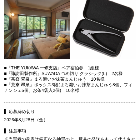
■『THE YUKAWA 一條支店』ペア宿泊券 1組様
■『諏訪田製作所』SUWADA つめ切り クラシック(L) 2名様
■『茶寮 翠泉』まろ濃いお抹茶まんじゅう 10名様
■『茶寮 翠泉』ボックス3段(まろ濃いお抹茶まんじゅう8個、フィ
ナンシェ5個、お茶4袋入2個) 10名様
応募締め切り
2026年8月28日（金）
注意事項
※当選者の発表は厳正なる抽選の上、賞品の発送をもって代えさせ