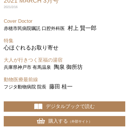
2021 MARCH 3月号
2021/2/16
Cover Doctor
村上 賢一郎
赤穂市民病院嘱託 口腔外科医
特集
心ほぐれるお取り寄せ
大人が行きつく至福の湯宿
陶泉 御所坊
兵庫県神戸市 有馬温泉
動物医療最前線
藤田 桂一
フジタ動物病院 院長
デジタルブックで読む
購入する
（外部サイト）