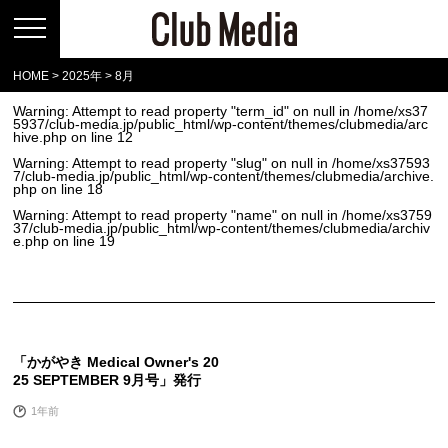
HOME
>
2025年
>
8月
Warning
: Attempt to read property "term_id" on null in
/home/xs37
5937/club-media.jp/public_html/wp-content/themes/clubmedia/arc
hive.php
on line
12
Warning
: Attempt to read property "slug" on null in
/home/xs37593
7/club-media.jp/public_html/wp-content/themes/clubmedia/archive.
php
on line
18
Warning
: Attempt to read property "name" on null in
/home/xs3759
37/club-media.jp/public_html/wp-content/themes/clubmedia/archiv
e.php
on line
19
「かがやき Medical Owner's 20
25 SEPTEMBER 9月号」発行
1年前