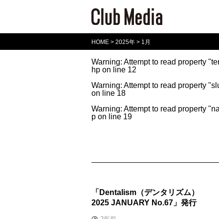
HOME
>
2025年
>
1月
Warning
: Attempt to read property "t
hp
on line
12
Warning
: Attempt to read property "sl
on line
18
Warning
: Attempt to read property "n
p
on line
19
「Dentalism（デンタリズム）
2025 JANUARY No.67」発行
2年前