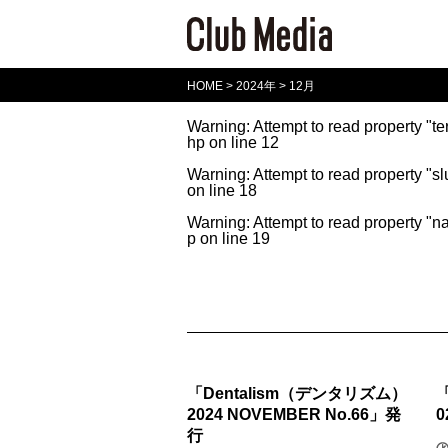
HOME
>
2024年
>
12月
Warning
: Attempt to read property "t
hp
on line
12
Warning
: Attempt to read property "sl
on line
18
Warning
: Attempt to read property "n
p
on line
19
「Dentalism（デンタリズム）
「
2024 NOVEMBER No.66」発
0
行